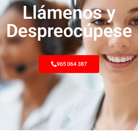
Llámenos y
Despreocúpese
965 064 387